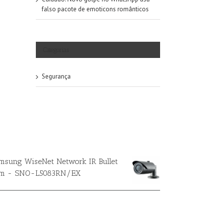
falso pacote de emoticons românticos
Categorias
Segurança
msung WiseNet Network IR Bullet
m - SNO-L5083RN/EX