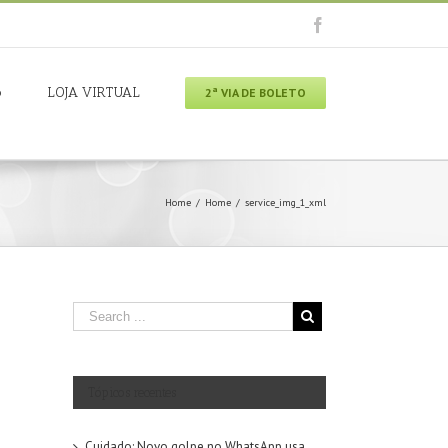
o
LOJA VIRTUAL
2ª VIA DE BOLETO
Home
/
Home
/
service_img_1_xml
Tópicos recentes
Cuidado: Novo golpe no WhatsApp usa