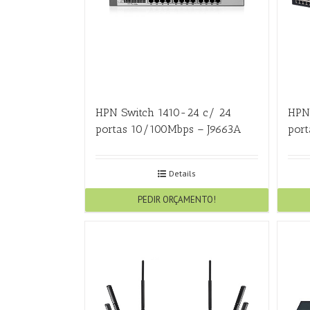
HPN Switch 1410-24 c/ 24
HPN
portas 10/100Mbps – J9663A
por
Details
PEDIR ORÇAMENTO!