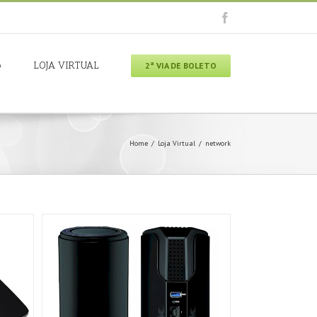
o
LOJA VIRTUAL
2ª VIA DE BOLETO
Home
/
Loja Virtual
/
network