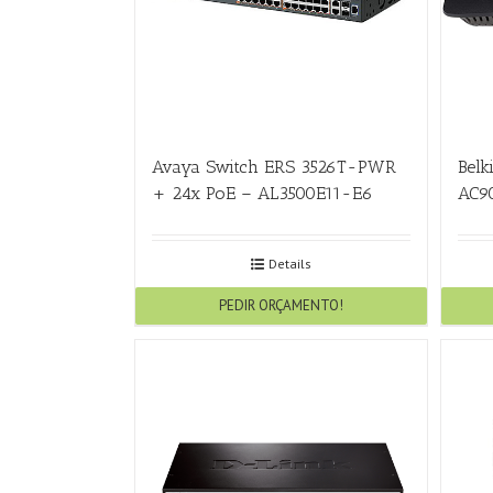
Avaya Switch ERS 3526T-PWR
Belk
+ 24x PoE – AL3500E11-E6
AC9
Details
PEDIR ORÇAMENTO!