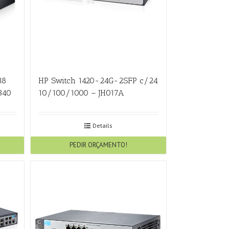
18
HP Switch 1420-24G-2SFP c/24
340
10/100/1000 – JH017A
Details
PEDIR ORÇAMENTO!