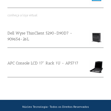
conheça a loja virtual
Dell Wyse ThinClient 5290-D90D7 -
909654-26L
APC Console LCD 17" Rack 1U - AP5717
Núcleo Tecnologia - Todos os Direitos Reservados