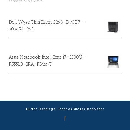
conheça a loja virtual
Dell Wyse ThinClient 5290-D90D7 -
909654-26L
Asus Notebook Intel Core i7-5500U -
K555LB-BRA-FI469T
Núcleo Tecnologia - Todos os Direitos Reservados