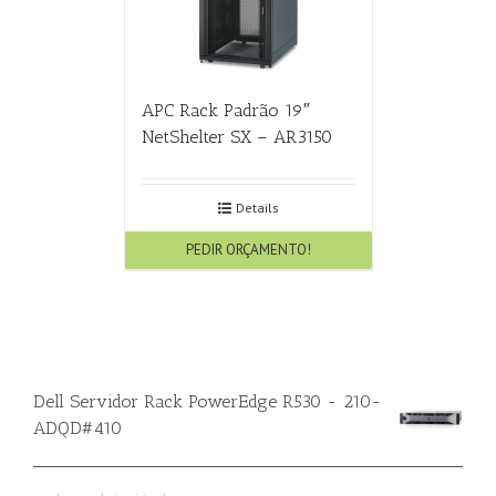
APC Rack Padrão 19″
NetShelter SX – AR3150
Details
PEDIR ORÇAMENTO!
Dell Servidor Rack PowerEdge R530 - 210-
ADQD#410