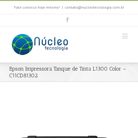
Fale conosco hoje mesmo!
|
contato@nucleotecnologia.com.br
Epson Impressora Tanque de Tinta L1300 Color –
C11CD81302