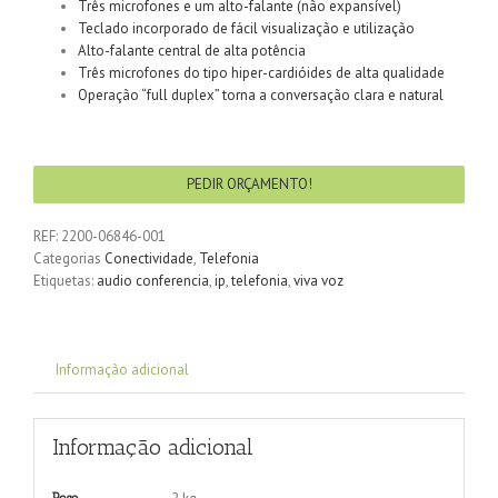
Três microfones e um alto-falante (não expansível)
Teclado incorporado de fácil visualização e utilização
Alto-falante central de alta potência
Três microfones do tipo hiper-cardióides de alta qualidade
Operação “full duplex” torna a conversação clara e natural
PEDIR ORÇAMENTO!
REF:
2200-06846-001
Categorias
Conectividade
,
Telefonia
Etiquetas:
audio conferencia
,
ip
,
telefonia
,
viva voz
Informação adicional
Informação adicional