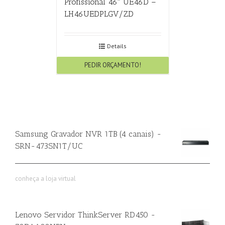
Profissional 46″ UE46D –
LH46UEDPLGV/ZD
Details
PEDIR ORÇAMENTO!
Samsung Gravador NVR 1TB (4 canais) -
SRN-473SN1T/UC
conheça a loja virtual
Lenovo Servidor ThinkServer RD450 -