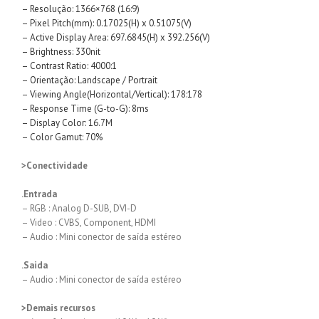
– Resolução: 1366×768 (16:9)
– Pixel Pitch(mm): 0.17025(H) x 0.51075(V)
– Active Display Area: 697.6845(H) x 392.256(V)
– Brightness: 330nit
– Contrast Ratio: 4000:1
– Orientação: Landscape / Portrait
– Viewing Angle(Horizontal/Vertical): 178:178
– Response Time (G-to-G): 8ms
– Display Color: 16.7M
– Color Gamut: 70%
>Conectividade
.Entrada
– RGB : Analog D-SUB, DVI-D
– Video : CVBS, Component, HDMI
– Audio : Mini conector de saída estéreo
.Saida
– Audio : Mini conector de saída estéreo
>Demais recursos