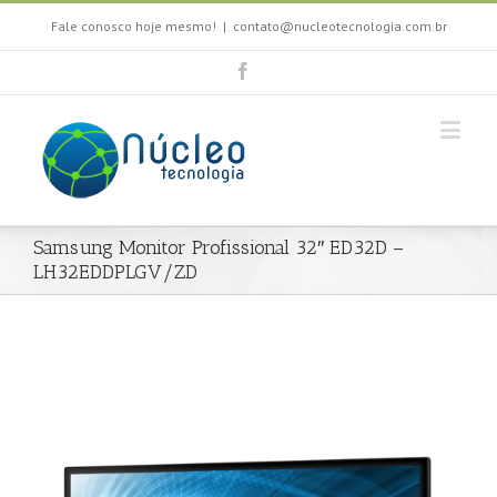
Fale conosco hoje mesmo!
|
contato@nucleotecnologia.com.br
Samsung Monitor Profissional 32″ ED32D –
LH32EDDPLGV/ZD