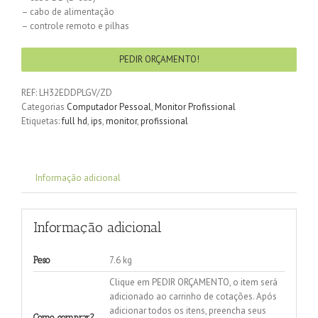
– cabo de alimentação
– controle remoto e pilhas
PEDIR ORÇAMENTO!
REF:
LH32EDDPLGV/ZD
Categorias
Computador Pessoal
,
Monitor Profissional
Etiquetas:
full hd
,
ips
,
monitor
,
profissional
Informação adicional
Informação adicional
7.6 kg
Peso
Clique em PEDIR ORÇAMENTO, o item será
adicionado ao carrinho de cotações. Após
adicionar todos os itens, preencha seus
Como comprar?