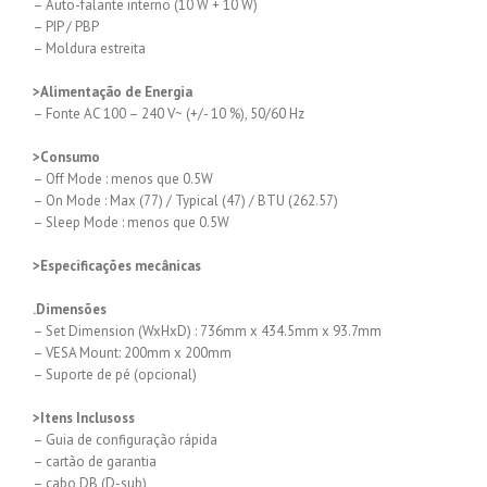
– Auto-falante interno (10 W + 10 W)
– PIP / PBP
– Moldura estreita
>Alimentação de Energia
– Fonte AC 100 – 240 V~ (+/- 10 %), 50/60 Hz
>Consumo
– Off Mode : menos que 0.5W
– On Mode : Max (77) / Typical (47) / BTU (262.57)
– Sleep Mode : menos que 0.5W
>Especificações mecânicas
.Dimensões
– Set Dimension (WxHxD) : 736mm x 434.5mm x 93.7mm
– VESA Mount: 200mm x 200mm
– Suporte de pé (opcional)
>Itens Inclusoss
– Guia de configuração rápida
– cartão de garantia
– cabo DB (D-sub)