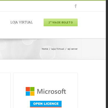
LOJA VIRTUAL
2ª VIA DE BOLETO
Home
/
Loja Virtual
/
sql server