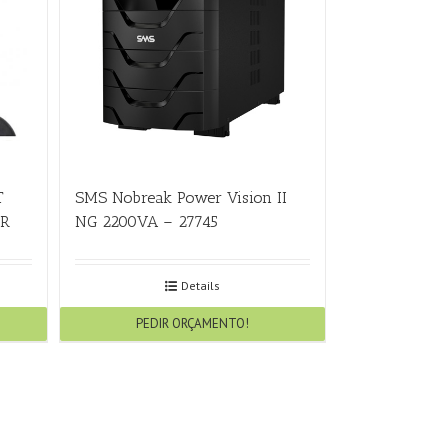
T
SMS Nobreak Power Vision II
BR
NG 2200VA – 27745
Details
PEDIR ORÇAMENTO!