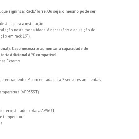
que significa: Rack/Torre. Ou seja, o mesmo pode ser
destais para a instalação.
nstalação nesta modalidade, é necessário a aquisição do
ação em rack 19″).
nal): Caso necessite aumentar a capacidade de
teria Adicional APC compativel:
ias Externo
gerenciamento IP com entrada para 2 sensores ambientais
temperatura (AP9335T)
io ter instalado a placa AP9631
e temperatura
ra