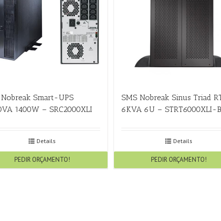
 Nobreak Smart-UPS
SMS Nobreak Sinus Triad R
0VA 1400W – SRC2000XLI
6KVA 6U – STRT6000XLI-
Details
Details
PEDIR ORÇAMENTO!
PEDIR ORÇAMENTO!