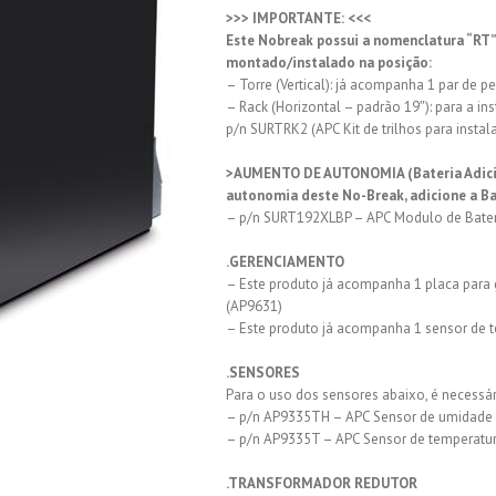
>>> IMPORTANTE: <<<
Este Nobreak possui a nomenclatura “RT”, 
montado/instalado na posição:
– Torre (Vertical): já acompanha 1 par de pe
– Rack (Horizontal – padrão 19″): para a i
p/n SURTRK2 (APC Kit de trilhos para instal
>AUMENTO DE AUTONOMIA (Bateria Adicio
autonomia deste No-Break, adicione a Ba
– p/n SURT192XLBP – APC Modulo de Bater
.GERENCIAMENTO
– Este produto já acompanha 1 placa para 
(AP9631)
– Este produto já acompanha 1 sensor de 
.SENSORES
Para o uso dos sensores abaixo, é necessár
– p/n AP9335TH – APC Sensor de umidade 
– p/n AP9335T – APC Sensor de temperatu
.TRANSFORMADOR REDUTOR