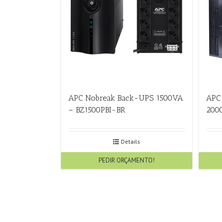
APC Nobreak Back-UPS 1500VA
APC
– BZ1500PBI-BR
200
Details
PEDIR ORÇAMENTO!