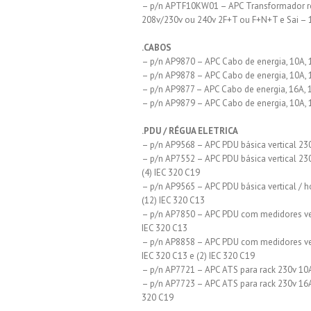
– p/n APTF10KW01 – APC Transformador red
208v/230v ou 240v 2F+T ou F+N+T e Sai –
.CABOS
– p/n AP9870 – APC Cabo de energia, 10A, 
– p/n AP9878 – APC Cabo de energia, 10A, 
– p/n AP9877 – APC Cabo de energia, 16A, 
– p/n AP9879 – APC Cabo de energia, 10A, 
.PDU / RÉGUA ELETRICA
– p/n AP9568 – APC PDU básica vertical 230
– p/n AP7552 – APC PDU básica vertical 230
(4) IEC 320 C19
– p/n AP9565 – APC PDU básica vertical / h
(12) IEC 320 C13
– p/n AP7850 – APC PDU com medidores vert
IEC 320 C13
– p/n AP8858 – APC PDU com medidores vert
IEC 320 C13 e (2) IEC 320 C19
– p/n AP7721 – APC ATS para rack 230v 10A
– p/n AP7723 – APC ATS para rack 230v 16A 
320 C19