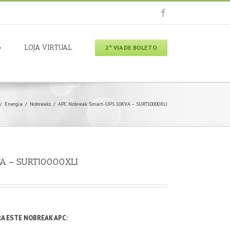
o
LOJA VIRTUAL
2ª VIA DE BOLETO
/
Energia
/
Nobreaks
/
APC Nobreak Smart-UPS 10KVA – SURT10000XLI
VA – SURT10000XLI
RA ESTE NOBREAK APC: