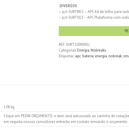
.DIVERSOS
– p/n SURTRK2 – APC Kit de trilho para rac
– p/n SURT013 – APC Plataforma com rodí
PE
REF:
SURT10000XLI
Categorias
Energia
,
Nobreaks
Etiquetas:
apc
,
bateria
,
energia
,
nobreak
,
sma
138 kg
Clique em PEDIR ORÇAMENTO, o item será adicionado ao carrinho de cotações.
em seguida nossos consultores entrarão em contato enviando o orçamento.