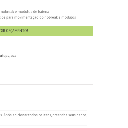
k nobreak e módulos de bateria
zios para movimentação do nobreak e módulos
DIR ORÇAMENTO!
rtups
,
sua
 Após adicionar todos os itens, preencha seus dados,