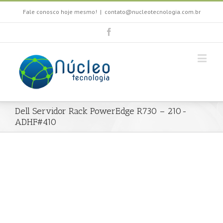
Fale conosco hoje mesmo!
|
contato@nucleotecnologia.com.br
Dell Servidor Rack PowerEdge R730 – 210-
ADHF#410