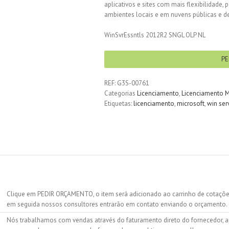
aplicativos e sites com mais flexibilidade, 
ambientes locais e em nuvens públicas e de
WinSvrEssntls 2012R2 SNGL OLP NL
PE
REF:
G3S-00761
Categorias
Licenciamento
,
Licenciamento M
Etiquetas:
licenciamento
,
microsoft
,
win ser
Clique em PEDIR ORÇAMENTO, o item será adicionado ao carrinho de cotações.
em seguida nossos consultores entrarão em contato enviando o orçamento.
Nós trabalhamos com vendas através do faturamento direto do fornecedor, ap