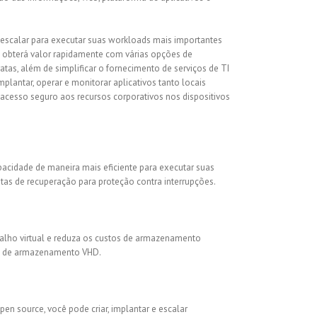
scalar para executar suas workloads mais importantes
 obterá valor rapidamente com várias opções de
s, além de simplificar o fornecimento de serviços de TI
implantar, operar e monitorar aplicativos tanto locais
cesso seguro aos recursos corporativos nos dispositivos
cidade de maneira mais eficiente para executar suas
tas de recuperação para proteção contra interrupções.
balho virtual e reduza os custos de armazenamento
es de armazenamento VHD.
n source, você pode criar, implantar e escalar